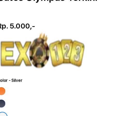
Rp. 5.000,-
olor
- Silver