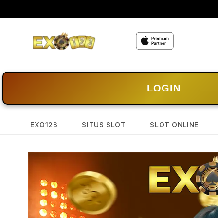
Skip to
content
LOGIN
EXO123
SITUS SLOT
SLOT ONLINE
Skip to
product
information