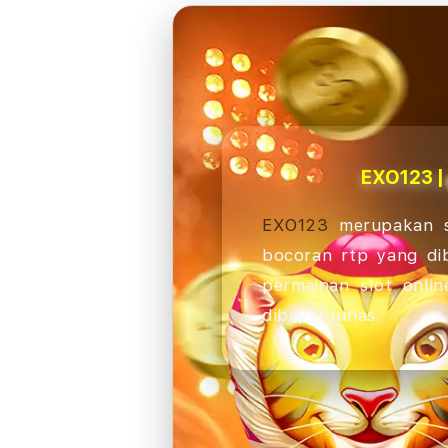
EXO123 |
EXO123
merupakan si
bocoran rtp yang di
permainan slot onli
dibayar lunas.