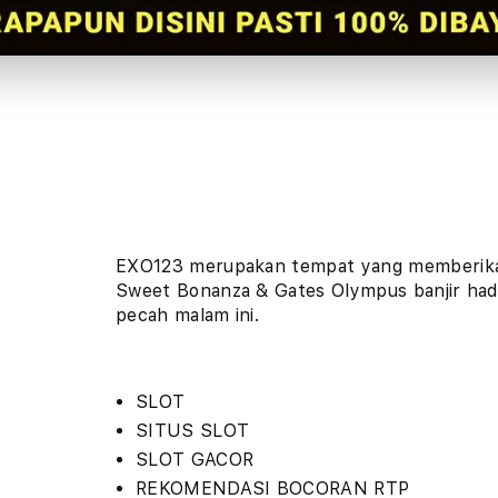
EXO123 merupakan tempat yang memberikan 
Sweet Bonanza & Gates Olympus banjir hadi
pecah malam ini.
SLOT
SITUS SLOT
SLOT GACOR
REKOMENDASI BOCORAN RTP