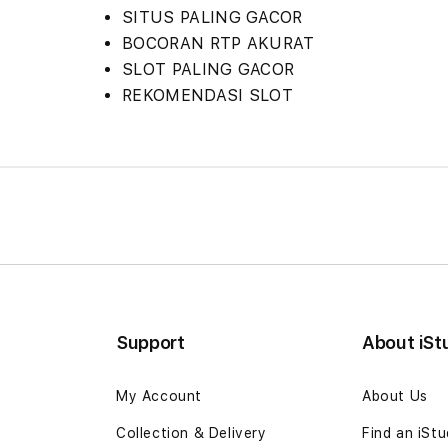
SITUS PALING GACOR
BOCORAN RTP AKURAT
SLOT PALING GACOR
REKOMENDASI SLOT
Support
About iSt
My Account
About Us
Collection & Delivery
Find an iSt