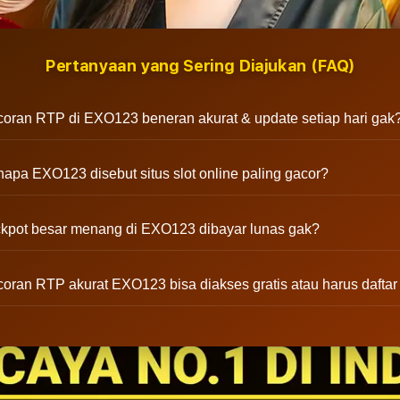
Pertanyaan yang Sering Diajukan (FAQ)
coran RTP di EXO123 beneran akurat & update setiap hari gak
napa EXO123 disebut situs slot online paling gacor?
ckpot besar menang di EXO123 dibayar lunas gak?
coran RTP akurat EXO123 bisa diakses gratis atau harus daftar