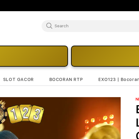
SLOT GACOR
BOCORAN RTP
EXO123 | Bocora
N