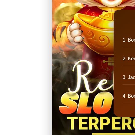
1. Bo
2. Ke
3. Ja
4. Bo