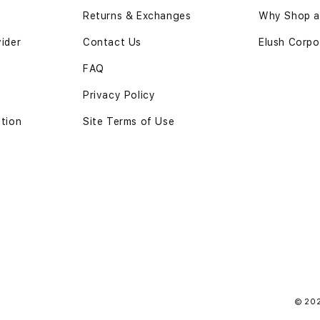
Returns & Exchanges
Why Shop at
vider
Contact Us
Elush Corpo
FAQ
Privacy Policy
ation
Site Terms of Use
© 20